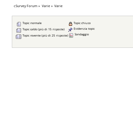
cSurvey Forum
»
Varie
»
Varie
Topic normale
Topic chiuso
Evidenzia topic
Topic caldo (più di 15 risposte)
Sondaggio
Topic rovente (più di 25 risposte)