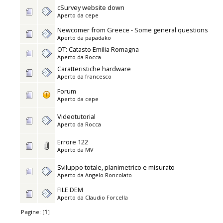
cSurvey website down
Aperto da
cepe
Newcomer from Greece - Some general questions
Aperto da
papadako
OT: Catasto Emilia Romagna
Aperto da
Rocca
Caratteristiche hardware
Aperto da
francesco
Forum
Aperto da
cepe
Videotutorial
Aperto da
Rocca
Errore 122
Aperto da
MV
Sviluppo totale, planimetrico e misurato
Aperto da
Angelo Roncolato
FILE DEM
Aperto da
Claudio Forcella
Pagine: [
1
]