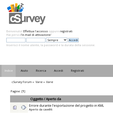
Benvenuto!
Effettua l'accesso
oppure
registrati
.
Hai perso
l'e-mail di attivazione
?
Inserisci il nome utente, la password e la durata della sessione.
Indice
Aiuto
Ricerca
Accedi
Registrati
cSurvey Forum
»
Varie
»
Varie
Pagine: [
1
]
Oggetto
/
Aperto da
Errore durante l'esportazione del progetto in KML
Aperto da
cave86