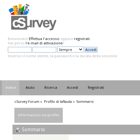
Benvenuto!
Effettua l'accesso
oppure
registrati
.
Hai perso
l'e-mail di attivazione
?
Inserisci il nome utente, la password e la durata della sessione.
Indice
Aiuto
Ricerca
Accedi
Registrati
cSurvey Forum
»
Profilo di laflauta
»
Sommario
Informazioni sul profilo
Sommario