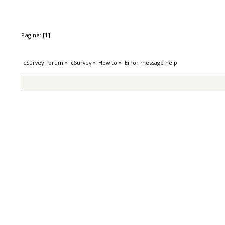
Pagine: [
1
]
cSurvey Forum
»
cSurvey
»
How to
»
Error message help