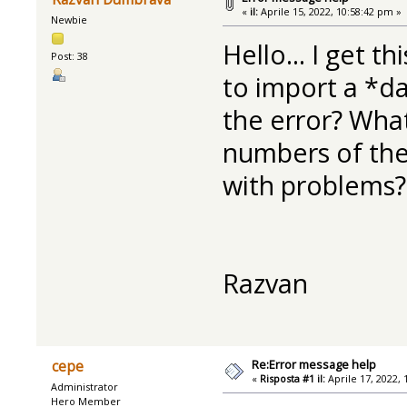
«
il:
Aprile 15, 2022, 10:58:42 pm »
Newbie
Hello... I get 
Post: 38
to import a *da
the error? Wh
numbers of the 
with problems?
Razvan
Re:Error message help
cepe
«
Risposta #1 il:
Aprile 17, 2022, 
Administrator
Hero Member