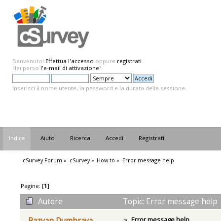
Benvenuto!
Effettua l'accesso
oppure
registrati
.
Hai perso
l'e-mail di attivazione
?
Inserisci il nome utente, la password e la durata della sessione.
Indice
Aiuto
Ricerca
Accedi
Registrati
cSurvey Forum
»
cSurvey
»
How to
»
Error message help
Pagine: [
1
]
Autore
Topic: Error message help 
Error message help
Razvan Dumbrava