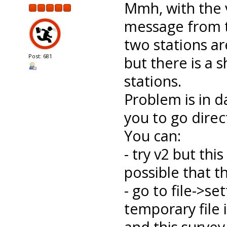
Mmh, with the 
message from t
two stations a
Post: 681
but there is a 
stations.
Problem is in d
you to go direc
You can:
- try v2 but this
possible that t
- go to file->s
temporary file 
and this surve