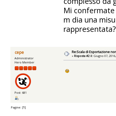
complesso da ge
Mi confermate c
m dia una misu
rappresentata?
Re:Scala di Esportazione no
cepe
«
Risposta #2 il:
Giugno 07, 2016,
Administrator
Hero Member
Post: 681
Pagine: [
1
]