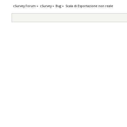
cSurvey Forum
»
cSurvey
»
Bug
»
Scala di Esportazione non reale