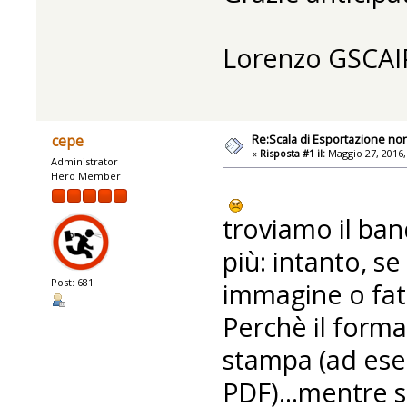
Lorenzo GSCAI
Re:Scala di Esportazione no
cepe
«
Risposta #1 il:
Maggio 27, 2016,
Administrator
Hero Member
troviamo il ba
più: intanto, s
Post: 681
immagine o fat
Perchè il forma
stampa (ad es
PDF)...mentre s