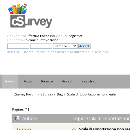
Benvenuto!
Effettua l'accesso
oppure
registrati
.
Hai perso
l'e-mail di attivazione
?
Inserisci il nome utente, la password e la durata della sessione.
Indice
Aiuto
Ricerca
Accedi
Registrati
cSurvey Forum
»
cSurvey
»
Bug
»
Scala di Esportazione non reale
Pagine: [
1
]
Autore
Topic: Scala di Esportazion
Scala di Esportazione non re
Lorenz