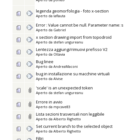
legenda geomorfologia - foto x-section
Aperto da
laflauta
Error : Value cannot be null. Parameter name: s
Aperto da
Gabriel
x section drawing import from topodroid
Aperto da
stefan ungureanu
Lentezza aggiungi/rimuovi prefisso V2
Aperto da
Ottavia
Bug linee
Aperto da
AndreaMaconi
bug in installazione su macchine virtuali
Aperto da
Alvise
'scale' is an unexpected token
Aperto da
stefan ungureanu
Errore in avvio
Aperto da
mpcave83
Lista sezioni trasversali non leggibile
Aperto da
Alberto Righetto
Set current branch to the selected object
Aperto da
Alberto Righetto
Filtri