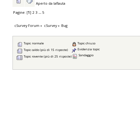
Aperto da
laflauta
Pagine: [
1
]
2
3
...
5
cSurvey Forum
»
cSurvey
»
Bug
Topic normale
Topic chiuso
Evidenzia topic
Topic caldo (più di 15 risposte)
Sondaggio
Topic rovente (più di 25 risposte)