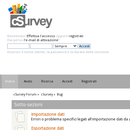
Benvenuto!
Effettua l'accesso
oppure
registrati
.
Hai perso
l'e-mail di attivazione
?
Inserisci il nome utente, la password e la durata della sessione.
Indice
Aiuto
Ricerca
Accedi
Registrati
cSurvey Forum
»
cSurvey
»
Bug
Sotto-sezioni
Importazione dati
Errori o problema specifici legati all'importazione dati da a
Esportazione dati